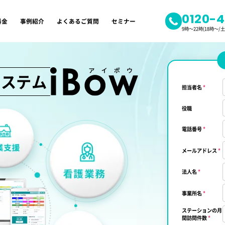
0120-
料金
事例紹介
よくあるご質問
セミナー
9時～22時(18時～
システム
担当者名
*
役職
電話番号
*
メールアドレス
*
法人名
*
事業所名
*
ステーションの月
間訪問件数
*