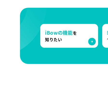
iBowの機能
を
知りたい