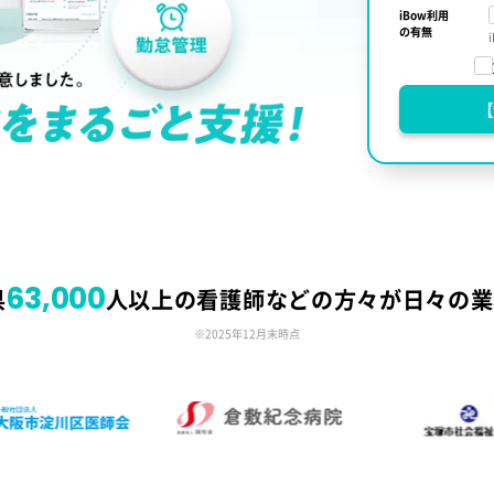
iBow利用
の有無
【
63,000
県
人以上の看護師などの
方々が日々の業
※2025年12月末時点