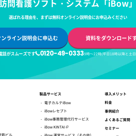
訪問看護ソフト・システム
「iBow
選ばれる理由を、
まずは無料オンライン説明会にお申込みください
オンライン説明会に申込む
資料をダウンロード
0120-49-0333
電話がスムーズです
9時～22時(平日18時以降と土
製品サービス
導入メリット
料金
電子カルテiBow
iBowレセプト
事例紹介
iBow事務管理代行サービス
よくあるご質問
iBow KINTAI
セミナー
御堂筋ビル
iBow 運営サービス（その他）