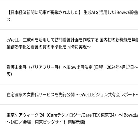
【日本経済新聞に記事が掲載されました】 生成AIを活用したiBowの新機
ス
eWeLL、生成AIを活用して訪問看護計画を作成する 国内初の新機能を無
業務効率化と看護の質の平準化を同時に実現～
看護未来展（バリアフリー展）へiBow出展決定 (日程：2024年4月17
阪）
在宅医療の次世代サービスを先行公開 ～eWeLLビジョン共有会レポート
東京ケアウィーク’24（Careテクノロジー/Care TEX 東京’24）へiBow出
～14日／会場：東京ビッグサイト 南展示棟)