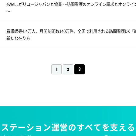
eWeLLがリコージャパンと協業 ～訪問看護のオンライン請求とオンラ
～
看護師等4.4万人、月間訪問数140万件、全国で利用される訪問看護DX「
新たな在り方
1
2
3
ステーション運営の
すべてを支える