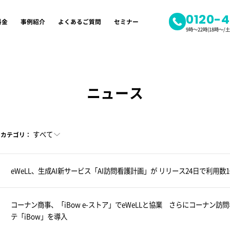
0120-
料金
事例紹介
よくあるご質問
セミナー
9時～22時(18時～
ニュース
すべて
カテゴリ：
eWeLL、生成AI新サービス「AI訪問看護計画」が リリース24日で利用数10
コーナン商事、「iBow e-ストア」でeWeLLと協業 さらにコーナン
テ「iBow」を導入