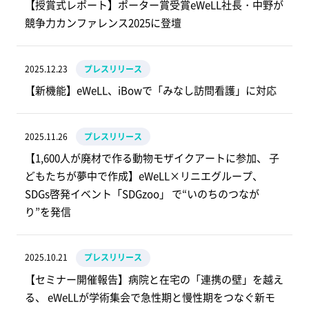
【授賞式レポート】ポーター賞受賞eWeLL社長・中野が
競争力カンファレンス2025に登壇
2025.12.23
プレスリリース
【新機能】eWeLL、iBowで「みなし訪問看護」に対応
2025.11.26
プレスリリース
【1,600人が廃材で作る動物モザイクアートに参加、 子
どもたちが夢中で作成】eWeLL×リニエグループ、
SDGs啓発イベント「SDGzoo」 で“いのちのつなが
り”を発信
2025.10.21
プレスリリース
【セミナー開催報告】病院と在宅の「連携の壁」を越え
る、 eWeLLが学術集会で急性期と慢性期をつなぐ新モ