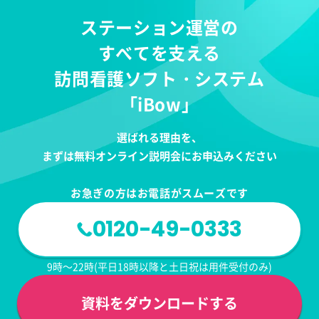
ステーション運営の
すべてを支える
訪問看護ソフト・システム
「iBow」
選ばれる理由を、
まずは無料オンライン説明会にお申込みください
お急ぎの方はお電話がスムーズです
0120-49-0333
9時～22時(平日18時以降と土日祝は用件受付のみ)
資料をダウンロードする