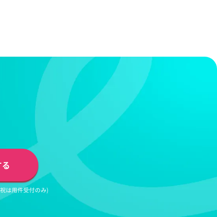
オンライン説明会
ー
ド
資料ダウンロ
」
する
日祝は用件受付のみ)