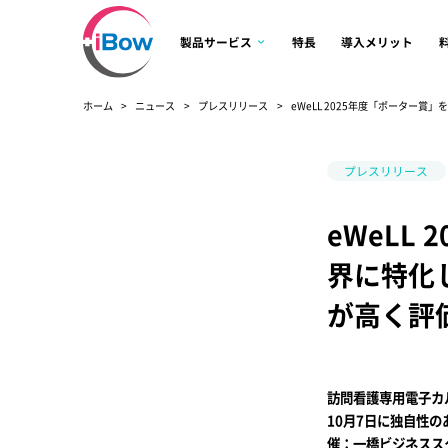
製品サービス
特長
導入メリット
ホーム
ニュース
プレスリリース
eWeLL 2025年度「ポーター
プレスリリース
eWeLL
界に特化し
が高く評
訪問看護専用電子カル
10月7日に独自性
催：一橋ビジネスス