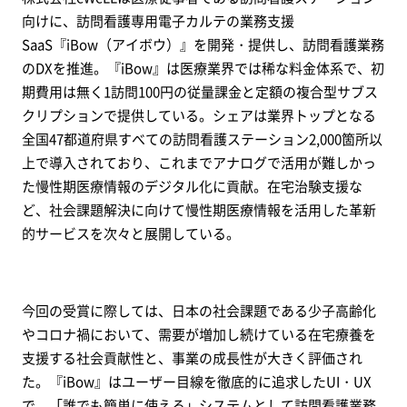
向けに、訪問看護専用電子カルテの業務支援
SaaS『iBow（アイボウ）』を開発・提供し、訪問看護業務
のDXを推進。『iBow』は医療業界では稀な料金体系で、初
期費用は無く1訪問100円の従量課金と定額の複合型サブス
クリプションで提供している。シェアは業界トップとなる
全国47都道府県すべての訪問看護ステーション2,000箇所以
上で導入されており、これまでアナログで活用が難しかっ
た慢性期医療情報のデジタル化に貢献。在宅治験支援な
ど、社会課題解決に向けて慢性期医療情報を活用した革新
的サービスを次々と展開している。
今回の受賞に際しては、日本の社会課題である少子高齢化
やコロナ禍において、需要が増加し続けている在宅療養を
支援する社会貢献性と、事業の成長性が大きく評価され
た。『iBow』はユーザー目線を徹底的に追求したUI・UX
で、「誰でも簡単に使える」システムとして訪問看護業務