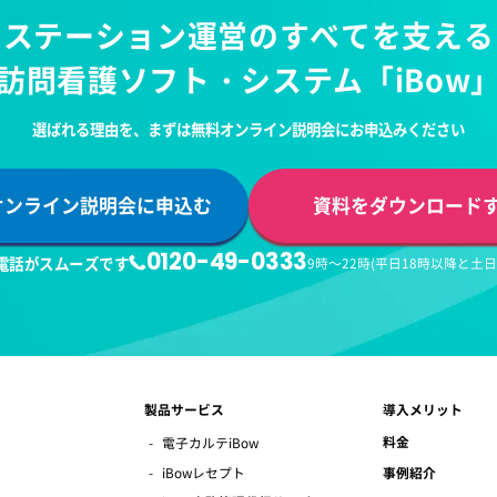
ステーション運営の
すべてを支える
訪問看護ソフト・システム
「iBow
選ばれる理由を、
まずは無料オンライン説明会にお申込みください
オンライン説明会に申込む
資料をダウンロード
0120-49-0333
電話がスムーズです
9時～22時(平日18時以降と土
製品サービス
導入メリット
料金
電子カルテiBow
iBowレセプト
事例紹介