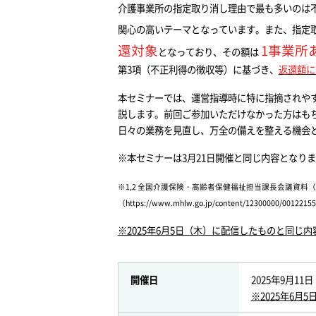
介護事業所の指定取り消し理由で最も多いのは
関心の高いテーマとなっています。また、指定
還対象
1事業所
となっており、その額は
第3項（不正利得の徴収等）に基づき、
返還額に
本セミナーでは、運営指導時に特に指摘されや
説します。前回ご参加いただけなかった方はも
日々の業務を見直し、万全の備えを整える機会
※本セミナーは3月21日開催と同じ内容となり
※1,2 全国介護保険・高齢者保健福祉担当課長会議資料（
（
https://www.mhlw.go.jp/content/12300000/00122155
※2025年6月5日（木）に配信したものと同じ
開催日
2025年9月11日
※2025年6