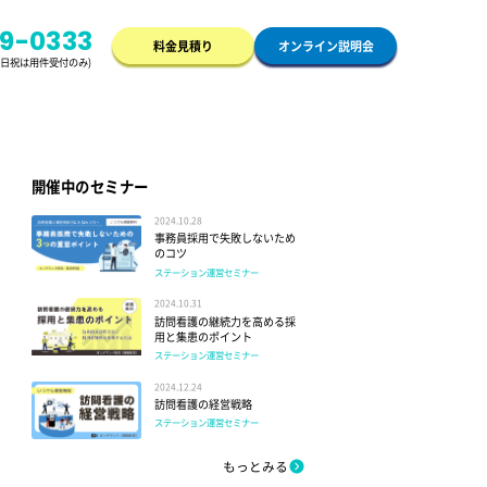
49-0333
料金見積り
オンライン説明会
/土日祝は用件受付のみ)
開催中のセミナー
2024.10.28
事務員採用で失敗しないため
のコツ
ステーション運営セミナー
2024.10.31
訪問看護の継続力を高める採
用と集患のポイント
ステーション運営セミナー
2024.12.24
訪問看護の経営戦略
ステーション運営セミナー
もっとみる