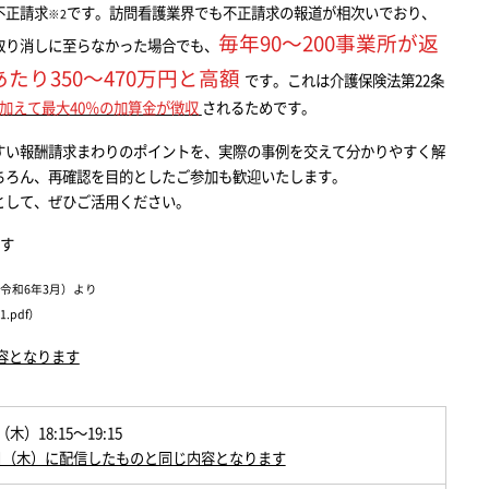
不正請求
です。訪問看護業界でも不正請求の報道が相次いでおり、
※2
毎年90～200事業所が返
取り消しに至らなかった場合でも、
あたり350～470万円と高額
です。これは介護保険法第22条
加えて最大40％の加算金が徴収
されるためです。
すい報酬請求まわりのポイントを、実際の事例を交えて分かりやすく解
ちろん、再確認を目的としたご参加も歓迎いたします。
として、ぜひご活用ください。
ます
令和6年3月）より
1.pdf
）
内容となります
（木）18:15～19:15
月5日（木）に配信したものと同じ内容となります