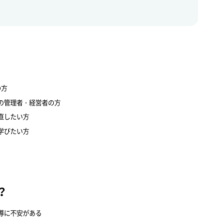
の方
の管理者・経営者の方
直したい方
学びたい方
？
導に不安がある