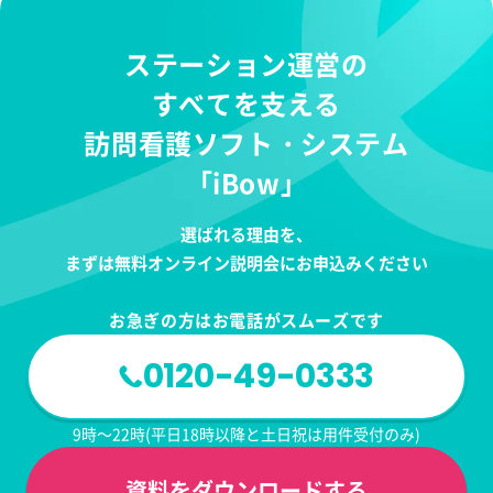
ステーション運営の
すべてを支える
訪問看護ソフト・システム
「iBow」
選ばれる理由を、
まずは無料オンライン説明会にお申込みください
お急ぎの方はお電話がスムーズです
0120-49-0333
9時～22時(平日18時以降と土日祝は用件受付のみ)
資料をダウンロードする