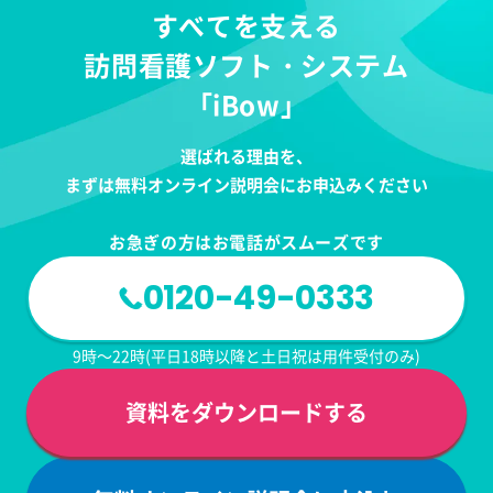
すべてを支える
訪問看護ソフト・システム
「iBow」
選ばれる理由を、
まずは無料オンライン説明会にお申込みください
お急ぎの方はお電話がスムーズです
0120-49-0333
9時～22時(平日18時以降と土日祝は用件受付のみ)
資料をダウンロードする