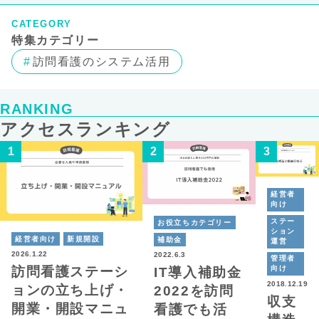
CATEGORY
特集カテゴリー
訪問看護のシステム活用
RANKING
アクセスランキング
経営者
向け
ステー
お役立ちカテゴリー
ション
経営者向け
新規開設
補助金
運営
2026.1.22
2022.6.3
管理者
向け
訪問看護ステーシ
IT導入補助金
2018.12.19
ョンの立ち上げ・
2022を訪問
収支
開業・開設マニュ
看護でも活