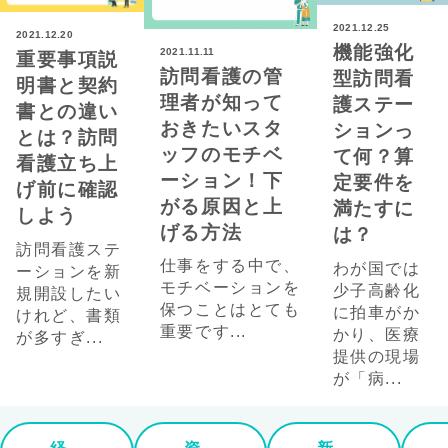
2021.12.25
2021.12.20
機能強化
2021.11.11
重要事項説
訪問看護の管
型訪問看
明書と契約
理者が知って
護ステー
書との違い
おきたいスタ
ションっ
とは？訪問
ッフのモチベ
て何？算
看護立ち上
ーション！下
定要件を
げ前に確認
がる原因と上
満たすに
しよう
げる方法
は？
訪問看護ステ
仕事をする中で、
わが国では
ーションを新
モチベーションを
少子高齢化
規開設したい
保つことはとても
に拍車がか
けれど、書類
重要です...
かり、医療
が多すぎ...
提供の現場
が「病...