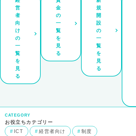
経
資
新
営
金
規
者
の
開
向
一
設
け
覧
の
の
を
一
一
見
覧
覧
る
を
を
見
見
る
る
CATEGORY
お役立ちカテゴリー
ICT
経営者向け
制度