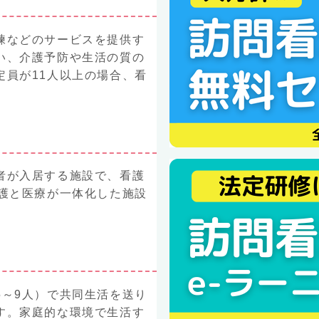
練などのサービスを提供す
い、介護予防や生活の質の
定員が11人以上の場合、看
者が入居する施設で、看護
介護と医療が一体化した施設
5～9人）で共同生活を送り
す。家庭的な環境で生活す