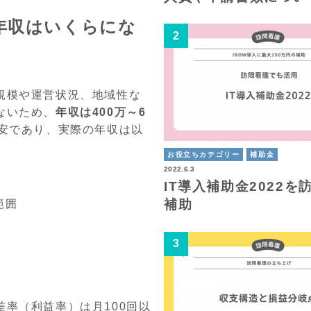
年収はいくらにな
規模や運営状況、地域性な
ないため、
年収は
400万～6
安であり、実際の年収は以
お役立ちカテゴリー
補助金
2022.6.3
IT導入補助金2022を
補助
範囲
率（利益率）は月100回以