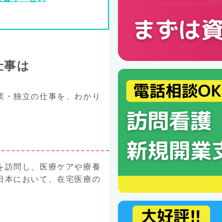
仕事は
業・独立の仕事を、わかり
を訪問し、医療ケアや療養
日本において、在宅医療の
。