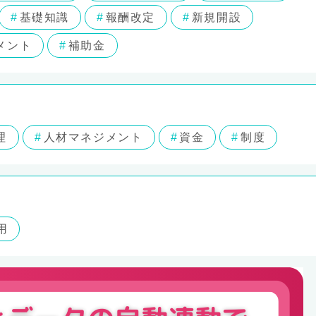
基礎知識
報酬改定
新規開設
メント
補助金
理
人材マネジメント
資金
制度
用