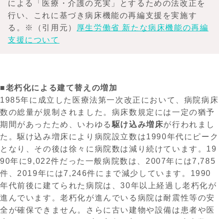
による「医療・介護の充実」とするための法改正を
行い、これに基づき病床機能の再編支援を実施す
る。※（引用元）
厚生労働省 新たな病床機能の再編
支援について
■老朽化による建て替えの増加
1985年に成立した医療法第一次改正において、病院病床
数の総量が規制されました。病床数規定には一定の猶予
期間があったため、いわゆる
駆け込み増床
が行われまし
た。駆け込み増床により病院設立数は1990年代にピーク
となり、その後は徐々に病院数は減り続けています。19
90年に9,022件だった一般病院数は、2007年には7,785
件、2019年には7,246件にまで減少しています。1990
年代前後に建てられた病院は、30年以上経過し老朽化が
進んでいます。老朽化が進んでいる病院は耐震性等の安
全が確保できません。さらに古い建物や設備は患者や医