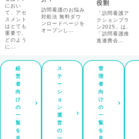
役割
におい
訪問看護のお悩み
て、アセ
「訪問看護ア
対処法 無料ダウ
スメント
クションプラ
ンロードページを
はとても
ン2025」は、
オープンし...
重要で、
「訪問看護推
どのよう
進連携会...
に...
経
ス
管
営
テ
理
者
ー
者
向
シ
向
け
ョ
け
の
ン
の
一
運
一
覧
営
覧
を
の
を
見
一
見