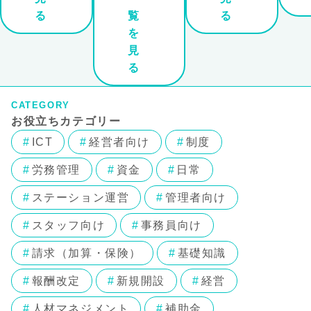
る
覧
る
を
見
る
CATEGORY
お役立ちカテゴリー
ICT
経営者向け
制度
労務管理
資金
日常
ステーション運営
管理者向け
スタッフ向け
事務員向け
請求（加算・保険）
基礎知識
報酬改定
新規開設
経営
人材マネジメント
補助金