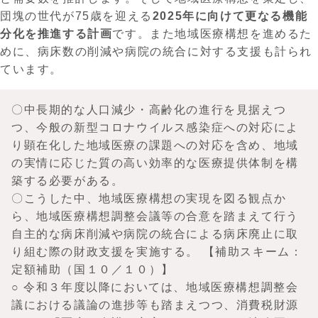
団塊の世代が75歳を迎える
2025年に向けて更なる機能
分化を推進する計画
です。また地域医療構想を進めるた
めに、病床数の削減や病院の統合に対する支援も計られ
ています。
〇中長期的な人口減少・高齢化の進行を見据えつ
つ、今般の新型コロナウイルス感染症への対応によ
り顕在化した地域医療の課題への対応を含め、地域
の実情に応じた質の高い効率的な医療提供体制を構
築する必要がある。
〇こうした中、地域医療構想の実現を図る観点か
ら、地域医療構想調整会議等の合意を踏まえて行う
自主的な病床削減や病院の統合による病床廃止に取
り組む際の財政支援を実施する。 【補助スキーム：
定額補助（国１０／１０）】
○ 令和３年度以降においては、地域医療構想調整会
議における議論の進捗等も踏まえつつ、消費税財源