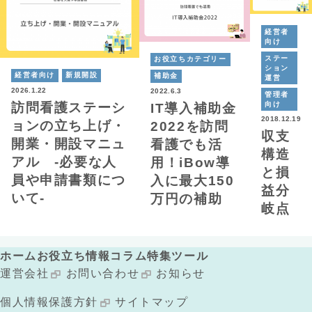
経営者
向け
ステー
お役立ちカテゴリー
ション
経営者向け
新規開設
補助金
運営
2026.1.22
2022.6.3
管理者
向け
訪問看護ステーシ
IT導入補助金
2018.12.19
ョンの立ち上げ・
2022を訪問
収支
開業・開設マニュ
看護でも活
構造
アル -必要な人
用！iBow導
と損
員や申請書類につ
入に最大150
益分
いて-
万円の補助
岐点
ホーム
お役立ち情報
コラム
特集
ツール
運営会社
お問い合わせ
お知らせ
個人情報保護方針
サイトマップ