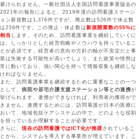
避けられません。一般社団法人全国訪問看護事業協会の
2021年の報告によると、2019年度の訪問看護ステーシ
ョン新規数は1,376件ですが、廃止数は526件で休止数
は238件です。この廃止・休止数は
新規開業数の55%に
相当
します。そのため、訪問看護事業を継続していくに
は、しっかりとした経営戦略やノウハウを持っているこ
とが必須です。経営者の意向や方針の軸が不安定だと事
業は失敗する可能性が高いでしょう。また政策や情勢は
常に動いており、強い関心を持って情報収集も継続しな
ければなりません。
また、訪問看護事業を継続するために重要なことの一つ
として、
病院や居宅介護支援ステーション等との連携
が
挙げられます。連携ができなければ、利用者の獲得がで
きません。連携するためには、訪問看護が日本の医療に
おいて、地域包括ケアシステムの中で、どのような役割
を担っているか理解することが必要です。
さらに、
現在の訪問看護ではICT化が推奨
されているこ
とから、システムを導入する事業所が増えています。こ