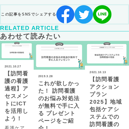
この記事をSNSでシェアする
RELATED ARTICLE
あわせて読みたい
2021.10.27
【訪問看
2021.10.13
2019.3.28
【訪問看護
護の看護
これが欲しかっ
アクション
過程】ア
た！ 訪問看護
プラン
セスメン
のお悩み対処法
2025】地域
トにICT
が無料で手に入
包括ケアシ
を活用し
る プレゼント
ステムでの
よう！
ページをご紹
訪問看護の
介！
看護ケア