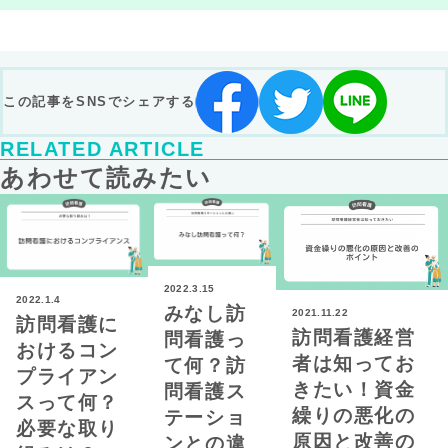
この記事をSNSでシェアする
RELATED ARTICLE
あわせて読みたい
2022.3.15
2022.1.4
みなし訪
2021.11.22
訪問看護に
訪問看護経営
問看護っ
おけるコン
者は知ってお
て何？訪
プライアン
きたい！資金
問看護ス
スって何？
繰りの悪化の
テーショ
必要な取り
原因と改善の
ンとの違