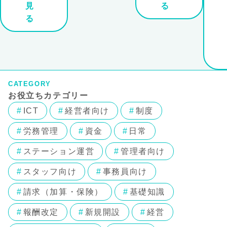
見
る
る
CATEGORY
お役立ちカテゴリー
ICT
経営者向け
制度
労務管理
資金
日常
ステーション運営
管理者向け
スタッフ向け
事務員向け
請求（加算・保険）
基礎知識
報酬改定
新規開設
経営