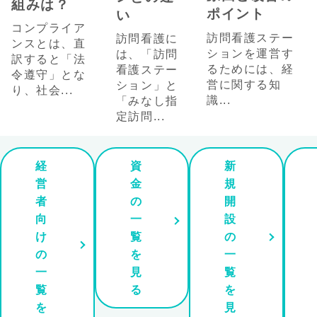
組みは？
ポイント
い
コンプライア
訪問看護ステー
訪問看護に
ンスとは、直
ションを運営す
は、「訪問
訳すると「法
るためには、経
看護ステー
令遵守」とな
営に関する知
ション」と
り、社会...
識...
「みなし指
定訪問...
経
資
新
営
金
規
者
の
開
向
一
設
け
覧
の
の
を
一
一
見
覧
覧
る
を
を
見