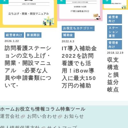
経営者
向け
ステー
お役立ちカテゴリー
ション
経営者向け
新規開設
補助金
運営
2026.1.22
2022.6.3
管理者
向け
訪問看護ステーシ
IT導入補助金
2018.12.19
ョンの立ち上げ・
2022を訪問
収支
開業・開設マニュ
看護でも活
構造
アル -必要な人
用！iBow導
と損
員や申請書類につ
入に最大150
益分
いて-
万円の補助
岐点
ホーム
お役立ち情報
コラム
特集
ツール
運営会社
お問い合わせ
お知らせ
個人情報保護方針
サイトマップ