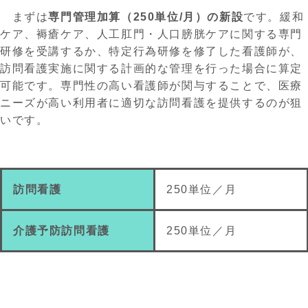
まずは
専門管理加算（
250単位/月
）
の新設
です。緩和
ケア、褥瘡ケア、人工肛門・人口
膀胱
ケアに関する専門
研修を受講するか、特定行為研修を修了した看護師が、
訪問看護実施に関する計画的な管理を行った場合に算定
可能です。専門性の高い看護師が関与することで、医療
ニーズが高い利用者に適切な訪問看護を提供するのが狙
いです。
訪問看護
2
50
単位／月
介護予防訪問看護
250
単位／月