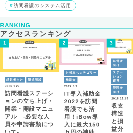
訪問看護のシステム活用
RANKING
アクセスランキング
経営者
向け
ステー
お役立ちカテゴリー
ション
経営者向け
新規開設
補助金
運営
2026.1.22
2022.6.3
管理者
向け
訪問看護ステーシ
IT導入補助金
2018.12.19
ョンの立ち上げ・
2022を訪問
収支
開業・開設マニュ
看護でも活
構造
アル -必要な人
用！iBow導
と損
員や申請書類につ
入に最大150
益分
いて-
万円の補助