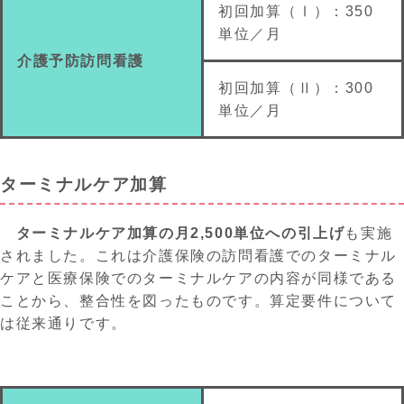
初回加算（Ⅰ）：
350
単位／月
介護予防訪問看護
初回加算（Ⅱ）：
300
単位／月
ターミナルケア加算
ターミナルケア加算の月
2
,
500単位への引上げ
も実施
されま
した
。これは介護保険の訪問看護でのターミナル
ケアと医療保険でのターミナルケアの内容が同様である
ことから
、
整合性を図ったものです。算定要件について
は従来通りです。