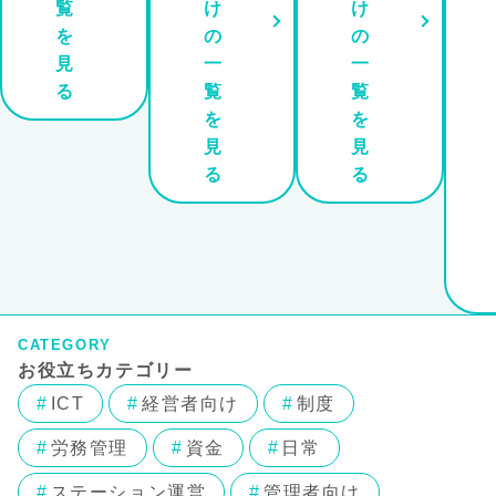
覧
け
け
を
の
の
見
一
一
る
覧
覧
を
を
見
見
る
る
CATEGORY
お役立ちカテゴリー
ICT
経営者向け
制度
労務管理
資金
日常
ステーション運営
管理者向け