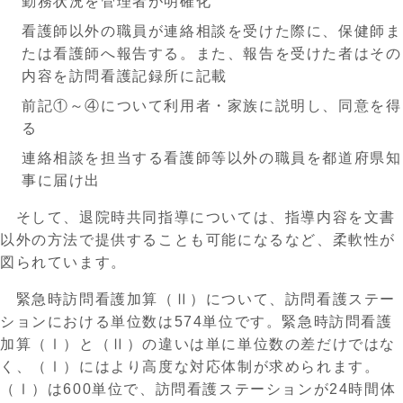
勤務状況
を管理者が
明確化
看護師以外の職員が連絡相談を受けた際に、保健師ま
たは看護師へ報告する。また、報告を受けた者はその
内容を訪問看護記録所に記載
前記①～④について利用者・家族に説明し、同意を得
る
連絡相談を担当する看護師等以外の職員
を
都道府県知
事に届け出
そして、退院時共同指導については、指導内容を文書
以外の方法で提供することも可能になるなど、柔軟性が
図られています。
緊急時訪問看護加算（Ⅱ）について、訪問看護ステー
ションにおける単位数は
574単位です。
緊急時訪問看護
加算（Ⅰ）と（Ⅱ）の違いは単に単位数の差だけではな
く、（Ⅰ）にはより高度な対応体制が求められます。
（Ⅰ）は
600単位で、訪問看護ステーションが24時間体