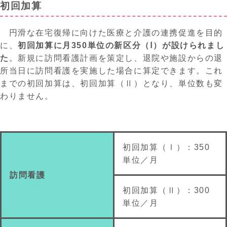
初回加算
円滑な在宅復帰に向けた医療と介護の連携促進を目的
に、
初回加算に
月
350単位の
新区分
（Ⅰ）
が
設け
られまし
た
。新規に訪問看護計画を策定し、退院や施設からの退
所当日に訪問看護を実施した場合に算定
できます
。これ
までの初回加算は、初回加算（Ⅱ）となり、単位数も変
わりません。
初回加算（Ⅰ）：
350
単位／月
訪問看護
初回加算（Ⅱ）：
300
単位／月