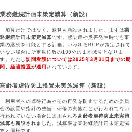
業務継続計画未策定減算（新設）
加算だけではなく、減算も新設されました。
まずは
業
務継続計画未策定減算
です。感染症や災害発生時でも事
業の継続
を可能とする
計画、いわゆる
BCPが策定されて
いない場合
に
所定単位数の
100分の１が減算となりま
す。ただし
訪問看護については
2025年3月31日までの
期
間、
経過措置
が適用
されています
。
高齢者虐待防止措置未実施減算（新設）
利用者への虐待行為やその再発を防止するための委員
会の設置や指針の整備、研修の実施などが
行われてない
行われていない
場合に適用される
高齢者虐待防止未実施
減算
も新設されました
。減
算
率は業務継続計画未策定減
算と同様です。