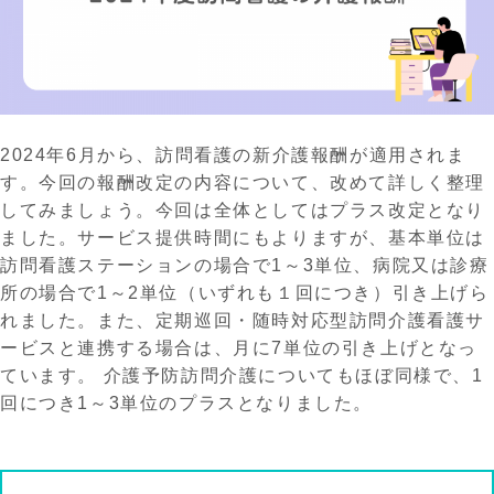
2024年6月から、訪問看護の新
介護
報酬が適用されま
す。今回の報酬改定の内容について、改めて詳しく整理
してみましょう。
今回は
全体としてはプラス改定
とな
り
ました
。
サービス
提供時間にもよりますが、
基本単位は
訪問看護ステーションの場合で
1～3単位、病院又は診療
所の場合で1～2単位（いずれも１
回
につき）引き上げら
れました。また、定期巡回・随時対応型訪問介護看護サ
ービスと連携する場合は、月に
7単位の引き上げとなっ
ています。
介護予防訪問介護についてもほぼ同様で、
1
回につき1～3単位のプラスとなりました。