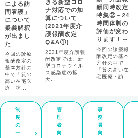
きる新型コロ
による訪
酬同時改定
ナ対応での加
問看護」
特集②～24
算について
について
時間体制の
(2021年度介
疑義解釈
評価が変わ
護報酬改定
が出まし
ります！～
Q&A①)
た
今回の診療報
2021年度介護報
今回の診療
酬改定の基本
酬改定では、新
報酬改定の
方針の中で
型コロナウイル
基本方針の
「質の高い在
ス感染症の拡
中で「質の
宅医療・訪...
大...
高い在宅医
療・訪...
制
管
事
度
理
務
の
者
員
一
向
向