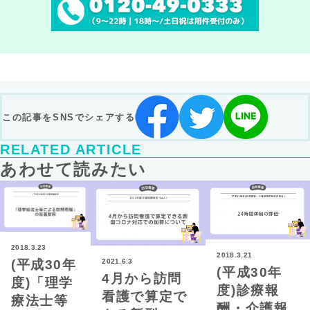
この記事をSNSでシェアする
RELATED ARTICLE
あわせて読みたい
2018.3.23
2018.3.21
2021.6.3
(平成30年
(平成30年
4月から訪問
度)「理学
度)診療報
看護で算定で
療法士等
酬・介護報