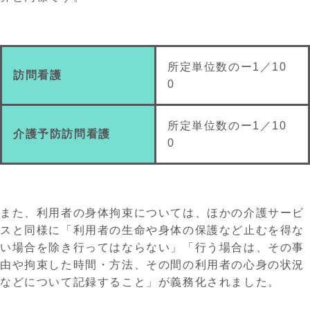
所定単位数のー1／10
訪問看護
0
所定単位数のー1／10
介護予防訪問看護
0
また、
利用者
の
身体拘束については、ほかの介護サービ
スと同様に「
利用者の
生命や身体の保護など
止むを得な
い
場合を除き行ってはならない」「行う場合は、その事
由や拘束した時間
・方法
、その間の利用者の心身の状況
などについて記録すること
」
が義務化されました。