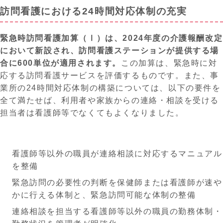
訪問看護における24時間対応体制の充実
緊急時訪問看護加算（Ⅰ）は、
2024年度の介護報酬改定
において新設され、訪問看護ステーションが提供する場
合に600単位が適用されます。
この加算は、緊急時に対
応する訪問看護サービスを評価するものです。
また、
事
業所の
24時間対応体制の構築
に
ついては
、
以下の要件を
全て満たせば、
利用者や家族からの連絡
・相談
を受ける
担当者は看護師
等
でなくてもよくなりました。
看護師等以外の職員が連絡相談に対応するマニュアル
を整備
緊急訪問の必要性の判断を保健師または看護師が速や
かに行える体制と、緊急訪問可能な体制の整備
連絡相談を担当する看護師等以外の職員の勤務体制・