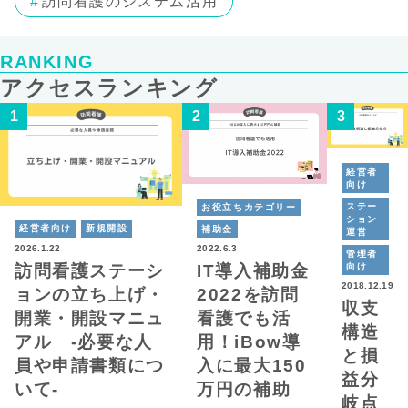
訪問看護のシステム活用
RANKING
アクセスランキング
経営者
向け
ステー
お役立ちカテゴリー
ション
経営者向け
新規開設
補助金
運営
2026.1.22
2022.6.3
管理者
向け
訪問看護ステーシ
IT導入補助金
2018.12.19
ョンの立ち上げ・
2022を訪問
収支
開業・開設マニュ
看護でも活
構造
アル -必要な人
用！iBow導
と損
員や申請書類につ
入に最大150
益分
いて-
万円の補助
岐点