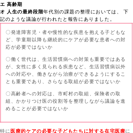
エ 高齢期
オ 人生の最終段階
年代別の課題の整理においては、 下
記のような議論が行われたと報告にありました。
〇発達障害児・者や慢性的な疾患を抱える子どもな
ど、
学童期以降も継続的にケアが必要な患者への対
応が必要
ではないか
〇働く世代は、生活習慣病への対策も重要ではある
が、
女性に多く見られる疾患など、生活習慣病以外
への対応や、働きながら治療ができるようにするこ
とも重要
であり、さらなる取組が必要ではないか
〇
高齢者への対応は、市町村の取組、保険者の取
組、かかりつけ医の役割等を整理しながら議論を進
める
ことが必要ではないか
特に
医療的ケアの必要な子どもたちに対する在宅医療
に