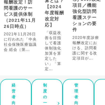
算とは？
報酬改定！訪
項目／機能
【2024
問看護のサー
強化型訪問
年度報酬
ビス提供体制
看護ステー
改定対
（2021年11月
ションの要
応】
26日時点）
件
「収益改
2021年11月26日
2020年度診療
善を目指
に行われた「中央
報酬改定にお
して看護
社会保険医療協議
ける、訪問看
体制強化
会 総会（第...
護に関する改
加算を算
定項目が...
定した
い」「算
定...
経
制
管
営
度
理
者
の
者
向
一
向