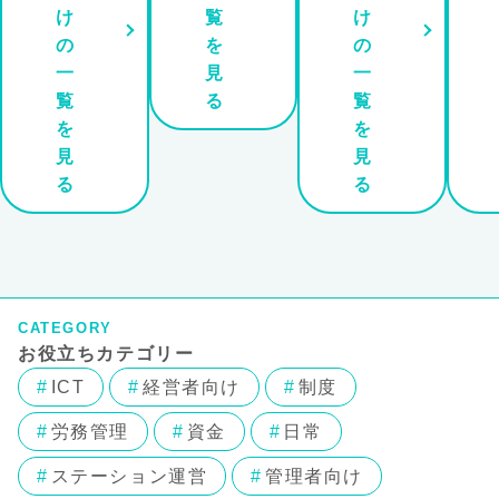
け
覧
け
の
を
の
一
見
一
覧
る
覧
を
を
見
見
る
る
CATEGORY
お役立ちカテゴリー
ICT
経営者向け
制度
労務管理
資金
日常
ステーション運営
管理者向け