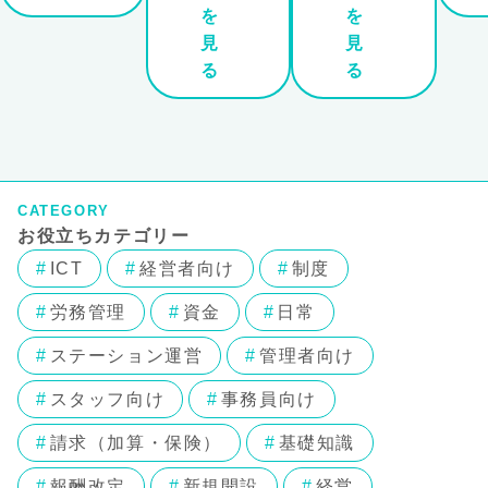
を
を
見
見
る
る
CATEGORY
お役立ちカテゴリー
ICT
経営者向け
制度
労務管理
資金
日常
ステーション運営
管理者向け
スタッフ向け
事務員向け
請求（加算・保険）
基礎知識
報酬改定
新規開設
経営