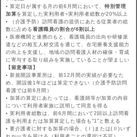
• 算定日が属する月の前6月間において、
特別管理
加算
を算定した実利用者÷実利用者総数が20%以上
• （介護予防）訪問看護の提供にあたる従業者の総
数に占める
看護職員の割合が6割以上
• 医療機関と連携のもと、看護職員の出向や研修派
遣などの相互人材交流を通じて、在宅療養支援能力
の向上を支援し、地域の訪問看護人材の確保・育成
に寄与する取り組みを実施していることが望ましい
【留意事項】
• 新規開設事業所は、前12月間の実績が必要なた
め、開設後1年ほどは算定できない（介護予防訪問
看護では前6月間）
• 加算の算定にあたっては、看護師等が加算の内容
について利用者家族に説明して同意を得る
• 実利用者総数は、前6月間において2回以上訪問看
護を利用または加算算定した場合も”1”と数える
• 要介護者に対する加算の場合、(Ⅰ)または(Ⅱ)いず
れか一方を届ける（利用者ごとの選択は不可）