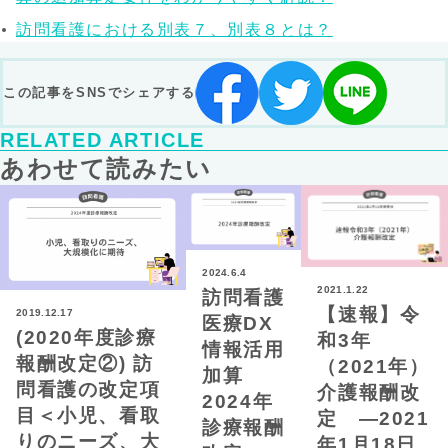
訪問看護における別表７、別表８とは？
この記事をSNSでシェアする
RELATED ARTICLE
あわせて読みたい
2024.6.4
2021.1.22
訪問看護
【速報】令
2019.12.17
医療DX
(2020年度診療
和3年
情報活用
報酬改定②) 訪
（2021年）
加算
問看護の改定項
介護報酬改
2024年
目＜小児、看取
定 —2021
診療報酬
りのニーズ、大
年1月18日