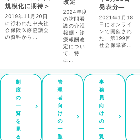
改定
規模化に期待＞
発表分—
2024年度
2019年11月20日
2021年1月18
の訪問看
に行われた中央社
日にオンライ
護の介護
会保険医療協議会
ンで開催され
報酬・診
の資料から...
た、第199回
療報酬改
社会保障審...
定につい
て、特
に...
制
管
事
度
理
務
の
者
員
一
向
向
覧
け
け
を
の
の
見
一
一
る
覧
覧