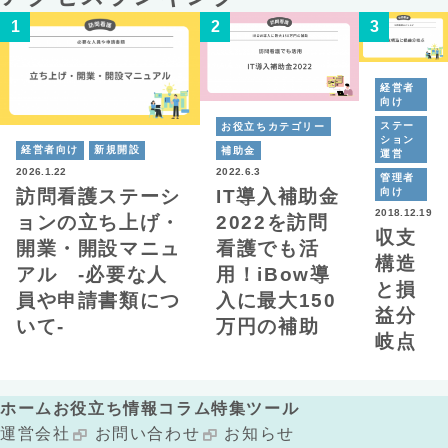
経営者
向け
ステー
お役立ちカテゴリー
ション
経営者向け
新規開設
補助金
運営
2026.1.22
2022.6.3
管理者
向け
訪問看護ステーシ
IT導入補助金
2018.12.19
ョンの立ち上げ・
2022を訪問
収支
開業・開設マニュ
看護でも活
構造
アル -必要な人
用！iBow導
と損
員や申請書類につ
入に最大150
益分
いて-
万円の補助
岐点
ホーム
お役立ち情報
コラム
特集
ツール
運営会社
お問い合わせ
お知らせ